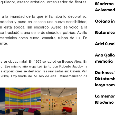
Moderno 
quillador, asesor artístico, organizador de fiestas,
Aniversar
 la liviandad de lo que él llamaba lo decorativo,
Océano in
 rodeaba y puso en escena una nueva sensibilidad,
 esta época, sin embargo, Avello se volcó a la
Naturalez
e trasladó a una serie de símbolos patrios. Avello
materiales como cuero, esmalte, tubos de luz. En
Ariel Cusn
ante.
Ana Galla
memoria
 de su ciudad natal. En 1983 se radicó en Buenos Aires. En
rg. Ese mismo año organizó, junto con Roberto Jacoby, la
Darkness 
us exposiciones se destacan las realizadas en: Galería Van
n (2006), Explanada del Museo de Arte Latinoamericano de
Dictatorsh
larga som
La memoria
Moderno e