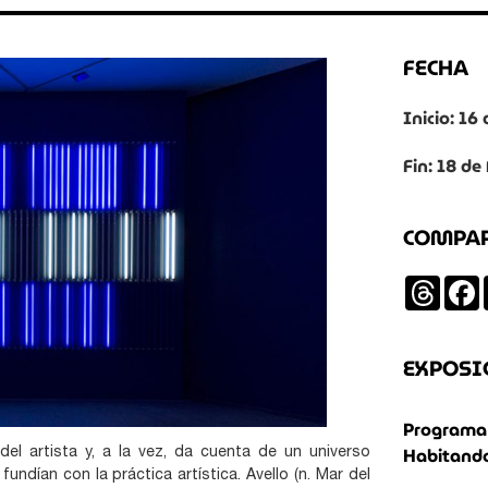
FECHA
Inicio: 16
Fin: 18 de
COMPA
Threa
EXPOSI
Programa 
Habitando
del artista y, a la vez, da cuenta de un universo
fundían con la práctica artística. Avello (n. Mar del