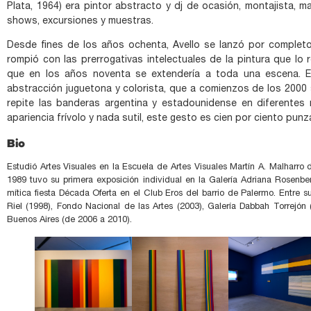
Plata, 1964) era pintor abstracto y dj de ocasión, montajista, ma
shows, excursiones y muestras.
Desde fines de los años ochenta, Avello se lanzó por completo a
rompió con las prerrogativas intelectuales de la pintura que lo
que en los años noventa se extendería a toda una escena. En
abstracción juguetona y colorista, que a comienzos de los 2000 s
repite las banderas argentina y estadounidense en diferentes 
apariencia frívolo y nada sutil, este gesto es cien por ciento punz
Bio
Estudió Artes Visuales en la Escuela de Artes Visuales Martín A. Malharro
1989 tuvo su primera exposición individual en la Galería Adriana Rosenbe
mítica fiesta Década Oferta en el Club Eros del barrio de Palermo. Entre s
Riel (1998), Fondo Nacional de las Artes (2003), Galería Dabbah Torrejó
Buenos Aires (de 2006 a 2010).