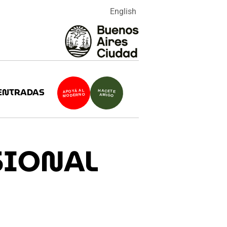
English
ENTRADAS
APOYÁ AL
HACETE
MODERNO
AMIGO
SIONAL