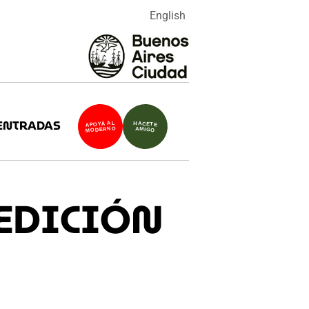
English
ENTRADAS
APOYÁ AL
HACETE
MODERNO
AMIGO
EDICIÓN