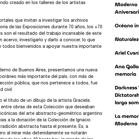
Moderno 
endo creado en los talleres de los artistas
Aniversar
ales que invitan a investigar los archivos
Océano in
storia de las Exposiciones durante 70 años, los +70
es son el resultado del trabajo incansable de este
Naturalez
 acervo, investigarlo y darlo a conocer, lo que
an todos bienvenidos a apoyar nuestra importante
Ariel Cusn
Ana Galla
oderno de Buenos Aires, presentamos una nueva
memoria
poráneo más importante del país, con más de
lección pública, que nos pertenece a todos, fue
Darkness 
 civil.
Dictatorsh
larga som
l título de un dibujo de la artista Graciela
a entre obras de esta Colección que deseaban
icónicas del arte abstracto-geométrico argentino
La memoria
ias a la donación de la Colección de Ignacio
Moderno e
adición abstracta hasta el presente. Es, a
Pero al mirar más detenidamente se notarán