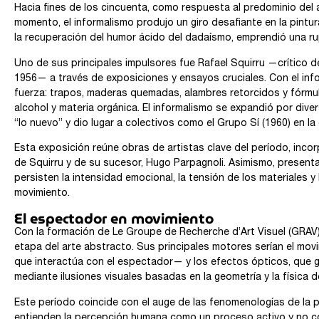
Hacia fines de los cincuenta, como respuesta al predominio del 
momento, el informalismo produjo un giro desafiante en la pintura
la recuperación del humor ácido del dadaísmo, emprendió una ru
Uno de sus principales impulsores fue Rafael Squirru —crítico 
1956— a través de exposiciones y ensayos cruciales. Con el inf
fuerza: trapos, maderas quemadas, alambres retorcidos y fórm
alcohol y materia orgánica. El informalismo se expandió por div
“lo nuevo” y dio lugar a colectivos como el Grupo Sí (1960) en la
Esta exposición reúne obras de artistas clave del período, incor
de Squirru y de su sucesor, Hugo Parpagnoli. Asimismo, present
persisten la intensidad emocional, la tensión de los materiales y
movimiento.
El espectador en movimiento
Con la formación de Le Groupe de Recherche d’Art Visuel (GRAV)
etapa del arte abstracto. Sus principales motores serían el mo
que interactúa con el espectador— y los efectos ópticos, que 
mediante ilusiones visuales basadas en la geometría y la física de
Este período coincide con el auge de las fenomenologías de la p
entienden la percepción humana como un proceso activo y no co