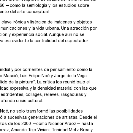
1960 —como la semiología y los estudios sobre
miento del arte conceptual.
clave irónica y lisérgica de imágenes y objetos
comunicaciones y la vida urbana. Una atracción por
ción y experiencia social. Aunque aún no se
 ya era evidente la centralidad del espectador
undial y por corrientes de pensamiento como la
ulo Macció, Luis Felipe Noé y Jorge de la Vega
o de la pintura”. La crítica los reunió bajo el
dad expresiva y la densidad material con las que
estridentes, collages, relieves, rasgaduras y
unda crisis cultural.
e Noé, no solo transformó las posibilidades
ió a sucesivas generaciones de artistas. Desde el
nzos de los 2000 —como Nicanor Aráoz— hasta
raz, Amanda Tejo Viviani, Trinidad Metz Brea y