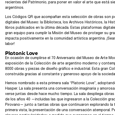
recientes del Patrimonio, para poner en valor el arte que está si
argentinos.
Los Códigos QR que acompañan esta selección de obras son port
digitales del Museo: la Biblioteca, los Archivos Históricos, la Hi
libros publicados en la última década. Estas plataformas digital
gran equipo para cumplir la Misión del Museo de proteger su gran
impacta positivamente en la comunidad artística argentina. ¡Se
labor!
Platonic Love
En ocasión de cumplirse el 70 Aniversario del Museo de Arte M
exposición de la Colección de arte argentino moderno y contem
8000 obras y piezas de diseño gráfico e industrial. Esta gran Co
construida gracias al constante y generoso apoyo de la sociedad
Hemos nombrado a esta primera sala “Platonic Love”, adoptando e
Hasper. La sala presenta una conversación imaginaria y amoros
verse juntas desde hace mucho tiempo. La sala despliega obras 
de los años 40 —incluidas las que ingresaron a la Colección grac
Pirovano— junto a tantas obras que continuaron explorando la tr
primera vista, la presentación de una conversación atemporal. 