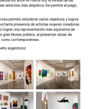
desde los años 40 hasta hoy, la mirada de las
 más amorosa, más empática. Se permite el juego,
osa permite vislumbrar varios objetivos y logros
portante presencia de artistas mujeres creadoras
 lograr una representación más equitativa de
ste gran Museo público, al presentar obras de
icas como contemporáneas.
seño argentinos!