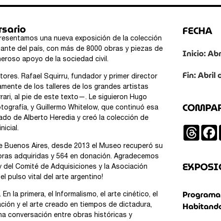
sario
FECHA
presentamos una nueva exposición de la colección
ante del país, con más de 8000 obras y piezas de
Inicio: Ab
neroso apoyo de la sociedad civil.
Fin: Abril
tores. Rafael Squirru, fundador y primer director
tamente de los talleres de los grandes artistas
rrari, al pie de este texto—. Le siguieron Hugo
COMPA
otografía, y Guillermo Whitelow, que continuó esa
gado de Alberto Heredia y creó la colección de
Threa
nicial.
d de Buenos Aires, desde 2013 el Museo recuperó su
obras adquiridas y 564 en donación. Agradecemos
EXPOSI
y del Comité de Adquisiciones y la Asociación
l pulso vital del arte argentino!
Programa 
 la primera, el Informalismo, el arte cinético, el
Habitando
uración y el arte creado en tiempos de dictadura,
a conversación entre obras históricas y