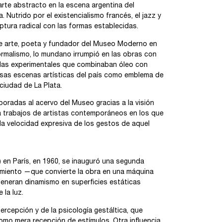
arte abstracto en la escena argentina del
. Nutrido por el existencialismo francés, el jazz y
ptura radical con las formas establecidas.
de arte, poeta y fundador del Museo Moderno en
ormalismo, lo mundano irrumpió en las obras con
ulas experimentales que combinaban óleo con
ersas escenas artísticas del país como emblema de
 ciudad de La Plata.
poradas al acervo del Museo gracias a la visión
a trabajos de artistas contemporáneos en los que
 la velocidad expresiva de los gestos de aquel
 en París, en 1960, se inauguró una segunda
vimiento —que convierte la obra en una máquina
generan dinamismo en superficies estáticas
 la luz.
ercepción y de la psicología gestáltica, que
mo mera recepción de estímulos. Otra influencia