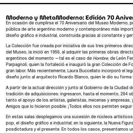
Moderno y MetaModerno: Edición 70 Aniver
En ocasión de cumplirse el 70 Aniversario del Museo Moderno, 
pública de arte argentino moderno y contemporáneo más import
diseño gráfico e industrial, construida gracias al constante y ge
La Colección fue creada por iniciativa de sus tres primeros direc
del Museo, la inició en 1956, al adquirir las primeras obras direc
argentinos del momento —tal es el caso de
Hombre
, de León Fe
Parpagnoli, quien la fortaleció e inauguró la gran Colección de F
gran labor. Más recientemente, Laura Buccellato incorporó el le
diseño junto al arquitecto Ricardo Blanco, quien le dio su forma i
A partir de la actual dirección y junto al Gobierno de la Ciuda
tradición de adquisiciones: ingresaron, hasta el momento, 264 
tanto el apoyo de los artistas, galeristas, mecenas y empresas, 
Amigos que lo hicieron posible. ¡Todos ellos nos permiten seguir e
En estas salas desplegamos una sucesión de núcleos artísticos. En
pop, el diseño gráfico e industrial; en la siguiente, la Nueva Fig
posdictadura y el presente. En todos los casos, presentamos un