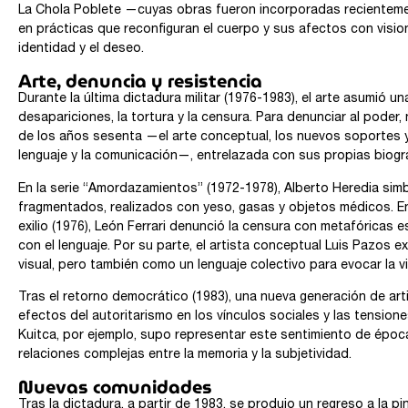
La Chola Poblete —cuyas obras fueron incorporadas recienteme
en prácticas que reconfiguran el cuerpo y sus afectos con visio
identidad y el deseo.
Arte, denuncia y resistencia
Durante la última dictadura militar (1976-1983), el arte asumió u
desapariciones, la tortura y la censura. Para denunciar al pode
de los años sesenta —el arte conceptual, los nuevos soportes y 
lenguaje y la comunicación—, entrelazada con sus propias biogra
En la serie “Amordazamientos” (1972-1978), Alberto Heredia simb
fragmentados, realizados con yeso, gasas y objetos médicos. E
exilio (1976), León Ferrari denunció la censura con metafóricas 
con el lenguaje. Por su parte, el artista conceptual Luis Pazos 
visual, pero también como un lenguaje colectivo para evocar la vio
Tras el retorno democrático (1983), una nueva generación de art
efectos del autoritarismo en los vínculos sociales y las tension
Kuitca, por ejemplo, supo representar este sentimiento de époc
relaciones complejas entre la memoria y la subjetividad.
Nuevas comunidades
Tras la dictadura, a partir de 1983, se produjo un regreso a la 