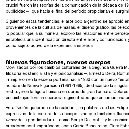
crucial fueron las teorías de la comunicación de la década de 
publicidad—, que hacia el final del período propiciarían el surgi
Siguiendo estas tendencias, el arte pop argentino se apropió en 
provenientes de la cultura de masas, el diseño gráfico, las tele
lo popular que, a su manera, exploró las relaciones entre percep
establecía una identificación directa entre arte y comunicación,
como sujeto activo de la experiencia estética.
Nuevas figuraciones, nuevos cuerpos
Movilizados por los cambios culturales de la Segunda Guerra M
filosofía existencialista y el psicoanálisis—, Ernesto Deira, Róm
irrumpieron en la escena porteña hacia 1960 con un nuevo “estallid
nombre de Nueva Figuración (1961-1965), destacando la singulari
restituyeron la figura humana en obras de gran formato. Colores 
ensamblajes forman cuerpos fragmentados que encarnan una prof
Esta “visión quebrada de la realidad”, en palabras de Luis Felip
expresivas de la pintura de su tiempo, sino que también influenc
under
de la posdictadura —como Sergio De Loof— y los comie
creadores contemporáneos, como Carrie Bencardino, Clara Esbor