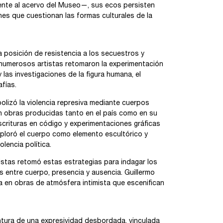
nte al acervo del Museo—, sus ecos persisten
nes que cuestionan las formas culturales de la
na posición de resistencia a los secuestros y
r, numerosos artistas retomaron la experimentación
las investigaciones de la figura humana, el
fías.
olizó la violencia represiva mediante cuerpos
n obras producidas tanto en el país como en su
escrituras en código y experimentaciones gráficas
exploró el cuerpo como elemento escultórico y
lencia política.
istas retomó estas estrategias para indagar los
es entre cuerpo, presencia y ausencia. Guillermo
a en obras de atmósfera intimista que escenifican
pintura de una expresividad desbordada, vinculada