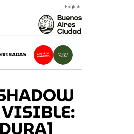
English
ENTRADAS
APOYÁ AL
HACETE
MODERNO
AMIGO
G SHADOW
VISIBLE:
ADURA]