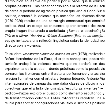
distribución equitativa del poder y por el papel que la educa
propias palabras. Tras haber contribuido a la reforma de la Esc
de cerca el período de agitación política que vivió el Cono Sur 
política, denunció la violencia que cometían las diversas dicta
(1970-2026) resulta de una estrategia conceptual que concibi
política. Aquí, un espejo se encuentra aparentemente destroz
propia imagen fracturada o acribillada. ¿Somos el asesino? ¿So
This Is a Mirror. You Are a Written Sentence
[
Esto es un espejo. 
espejo invitaba a una reflexión lingüística sobre la identidad, aq
directo con la violencia.
En su obra
Transformaciones de masas en vivo
(1973), realizada
Rafael Hernández de La Plata, el artista conceptual, poeta vis
también anticipó la violencia masiva que no tardaría en des
experimental de la ciudad —donde prácticas como la poesía visua
borraron las fronteras entre literatura, performance y artes v
relación formativa con el artista y teórico Edgardo Antonio Vig
internacionales de vanguardia que daba clases de dibujo a los
colectivas que el artista denominaba “esculturas vivientes” —
pedido—Pazos exploró el cuerpo como elemento escultórico y 
de transformación colectiva. Estas fotografías registran una s
reunía para formar configuraciones visuales o símbolos polític