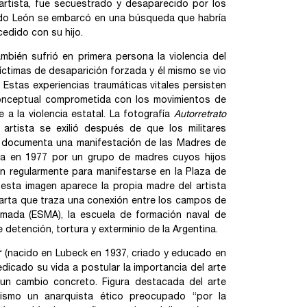
l artista, fue secuestrado y desaparecido por los
uando León se embarcó en una búsqueda que habría
cedido con su hijo.
ambién sufrió en primera persona la violencia del
ctimas de desaparición forzada y él mismo se vio
s. Estas experiencias traumáticas vitales persisten
onceptual comprometida con los movimientos de
a la violencia estatal. La fotografía
Autorretrato
artista se exilió después de que los militares
) documenta una manifestación de las Madres de
a en 1977 por un grupo de madres cuyos hijos
an regularmente para manifestarse en la Plaza de
 esta imagen aparece la propia madre del artista
rta que traza una conexión entre los campos de
rmada (ESMA), la escuela de formación naval de
etención, tortura y exterminio de la Argentina.
r
(nacido en Lubeck en 1937, criado y educado en
icado su vida a postular la importancia del arte
r un cambio concreto. Figura destacada del arte
mismo un anarquista ético preocupado “por la