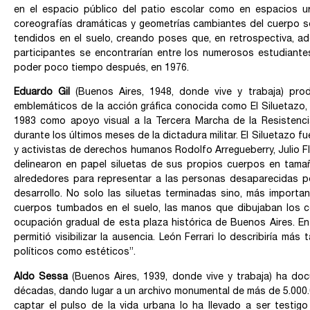
en el espacio público del patio escolar como en espacios 
coreografías dramáticas y geometrías cambiantes del cuerpo s
tendidos en el suelo, creando poses que, en retrospectiva, a
participantes se encontrarían entre los numerosos estudiantes
poder poco tiempo después, en 1976.
Eduardo Gil
(Buenos Aires, 1948, donde vive y trabaja) prod
emblemáticos de la acción gráfica conocida como El Siluetazo, 
1983 como apoyo visual a la Tercera Marcha de la Resistenc
durante los últimos meses de la dictadura militar. El Siluetazo f
y activistas de derechos humanos Rodolfo Arregueberry, Julio Flo
delinearon en papel siluetas de sus propios cuerpos en tama
alrededores para representar a las personas desaparecidas por
desarrollo. No solo las siluetas terminadas sino, más importan
cuerpos tumbados en el suelo, las manos que dibujaban los co
ocupación gradual de esta plaza histórica de Buenos Aires. En 
permitió visibilizar la ausencia. León Ferrari lo describiría m
políticos como estéticos”.
Aldo
Sessa
(Buenos Aires, 1939, donde vive y trabaja) ha do
décadas, dando lugar a un archivo monumental de más de 5.000.
captar el pulso de la vida urbana lo ha llevado a ser testig