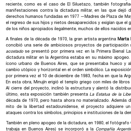
reciente, como es el caso de El Siluetazo, también fotografi
manifestaciones contra la dictadura militar, en las que dejó
derechos humanos fundadas en 1977 —Madres de Plaza de May
el regreso de sus hijos y nietos desaparecidos y exigían que el go
de los niños apropiados ilegalmente, muchos de ellos nacidos e
A finales de la década de 1970, la gran artista argentina
Marta 
concibió una serie de ambiciosos proyectos de participación 
acostado
se presentó por primera vez en la Primera Bienal L
dictadura militar en la Argentina estaba en su máximo apogeo. C
ícono urbano de Buenos Aires, que se presentaba hueco y abi
cambio utópico y horizontal en el orden simbólico. La exposici
por primera vez el 10 de diciembre de 1983, fecha en que la Arg
En esta obra, Minujín erigió el templo griego con miles de libro
Al cierre del proyecto, inclinó la estructura y alentó la distri
último, esta exposición también presenta
La Estatua de la Libe
década de 1970, pero hasta ahora no materializado. Además de
mito de la libertad estadounidense, el proyecto adquiere un 
ataques contra los símbolos, principios e instituciones de la d
También en pleno apogeo de la dictadura, en 1980, el fotógrafo
trabaja en Buenos Aires) se incorporó a la
Compañía Argent