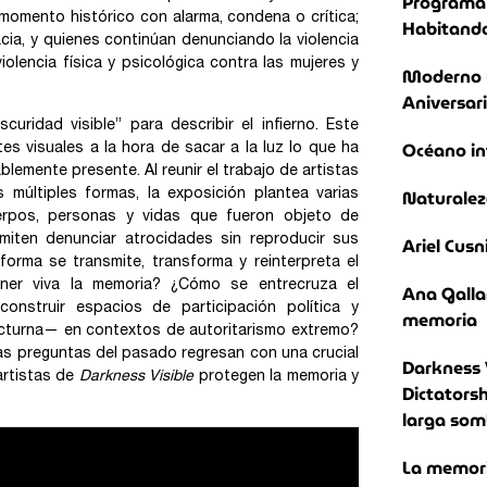
Programa 
omento histórico con alarma, condena o crítica;
Habitando
cia, y quienes continúan denunciando la violencia
lencia física y psicológica contra las mujeres y
Moderno 
Aniversar
curidad visible” para describir el infierno. Este
Océano in
s visuales a la hora de sacar a la luz lo que ha
emente presente. Al reunir el trabajo de artistas
Naturalez
 múltiples formas, la exposición plantea varias
uerpos, personas y vidas que fueron objeto de
miten denunciar atrocidades sin reproducir sus
Ariel Cusn
orma se transmite, transforma y reinterpreta el
ener viva la memoria? ¿Cómo se entrecruza el
Ana Galla
onstruir espacios de participación política y
memoria
 nocturna— en contextos de autoritarismo extremo?
as preguntas del pasado regresan con una crucial
Darkness 
artistas de
Darkness Visible
protegen la memoria y
Dictatorsh
larga som
La memoria