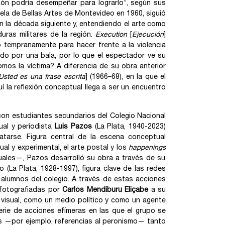
ción podría desempeñar para lograrlo”, según sus
uela de Bellas Artes de Montevideo en 1960, siguió
en la década siguiente y, entendiendo el arte como
duras militares de la región.
Execution
[
Ejecución
]
ó tempranamente para hacer frente a la violencia
ado por una bala, por lo que el espectador ve su
mos la víctima? A diferencia de su obra anterior
Usted es una frase escrita
] (1966–68), en la que el
uí la reflexión conceptual llega a ser un encuentro
 con estudiantes secundarios del Colegio Nacional
ual y periodista
Luis Pazos
(La Plata, 1940-2023)
atarse. Figura central de la escena conceptual
l y experimental, el arte postal y los
happenings
isuales—, Pazos desarrolló su obra a través de su
o (La Plata, 1928-1997), figura clave de las redes
 alumnos del colegio. A través de estas acciones
 fotografiadas por
Carlos Mendiburu Eliçabe
a su
visual, como un medio político y como un agente
erie de acciones efímeras en las que el grupo se
os —por ejemplo, referencias al peronismo— tanto