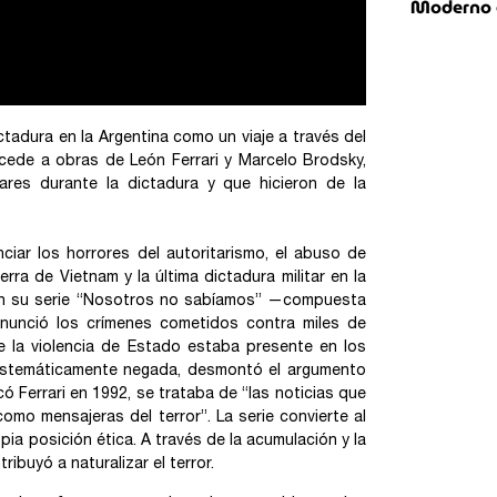
Moderno e
ctadura en la Argentina como un viaje a través del
accede a obras de León Ferrari y Marcelo Brodsky,
iares durante la dictadura y que hicieron de la
iar los horrores del autoritarismo, el abuso de
ra de Vietnam y la última dictadura militar en la
e, en su serie “Nosotros no sabíamos” —compuesta
enunció los crímenes cometidos contra miles de
e la violencia de Estado estaba presente en los
y sistemáticamente negada, desmontó el argumento
có Ferrari en 1992, se trataba de “las noticias que
como mensajeras del terror”.
La serie convierte al
ia posición ética. A través de la acumulación y la
ribuyó a naturalizar el terror.