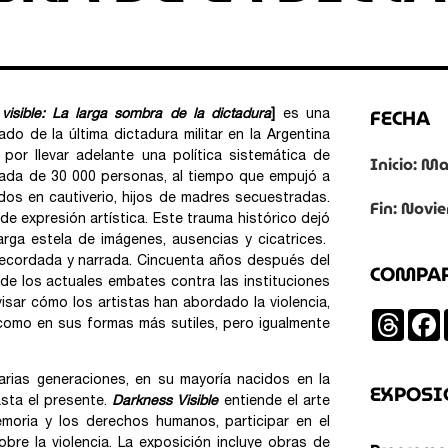
FECHA
visible: La larga sombra de la dictadura
]
es una
o de la última dictadura militar en la Argentina
 por llevar adelante una política sistemática de
Inicio: M
rzada de 30 000 personas, al tiempo que empujó a
dos en cautiverio, hijos de madres secuestradas.
Fin: Novi
de expresión artística. Este trauma histórico dejó
arga estela de imágenes, ausencias y cicatrices.
 recordada y narrada. Cincuenta años después del
COMPA
uz de los actuales embates contra las instituciones
sar cómo los artistas han abordado la violencia,
Threa
omo en sus formas más sutiles, pero igualmente
varias generaciones, en su mayoría nacidos en la
EXPOSI
sta el presente.
Darkness Visible
entiende
el arte
emoria y los derechos humanos, participar en el
bre la violencia. La exposición incluye obras de