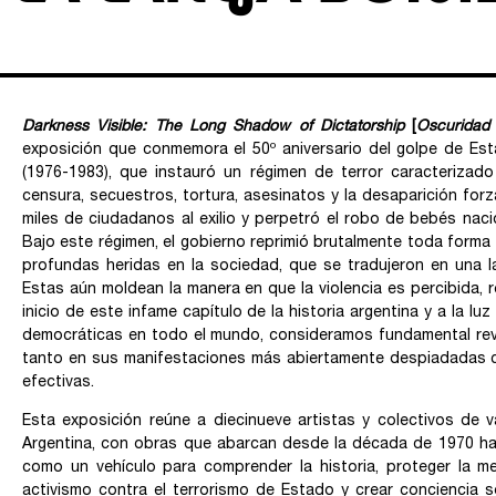
Darkness Visible: The Long Shadow of Dictatorship
[
Oscuridad 
exposición que conmemora el 50º aniversario del golpe de Estad
(1976-1983), que instauró un régimen de terror caracterizado
censura, secuestros, tortura, asesinatos y la desaparición fo
miles de ciudadanos al exilio y perpetró el robo de bebés naci
Bajo este régimen, el gobierno reprimió brutalmente toda forma 
profundas heridas en la sociedad, que se tradujeron en una l
Estas aún moldean la manera en que la violencia es percibida,
inicio de este infame capítulo de la historia argentina y a la l
democráticas en todo el mundo, consideramos fundamental revi
tanto en sus manifestaciones más abiertamente despiadadas c
efectivas.
Esta exposición reúne a diecinueve artistas y colectivos de 
Argentina, con obras que abarcan desde la década de 1970 ha
como un vehículo para comprender la historia, proteger la m
activismo contra el terrorismo de Estado y crear conciencia so