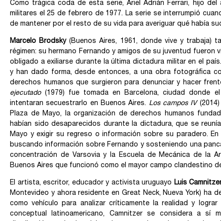
Como trágica coda de esta serie, Ariel Adrián Ferrari, hijo de
militares el 25 de febrero de 1977. La serie se interrumpió c
de mantener por el resto de su vida para averiguar qué había su
Marcelo Brodsky
(Buenos Aires, 1961, donde vive y trabaja) t
régimen: su hermano Fernando y amigos de su juventud fueron ví
obligado a exiliarse durante la última dictadura militar en el paí
y han dado forma, desde entonces, a una obra fotográfica c
derechos humanos que surgieron para denunciar y hacer frente 
ejecutado
(1979) fue tomada en Barcelona, ciudad donde el 
intentaran secuestrarlo en Buenos Aires.
Los campos IV
(2014
Plaza de Mayo, la organización de derechos humanos fundad
habían sido desaparecidos durante la dictadura, que se reuní
Mayo y exigir su regreso o información sobre su paradero. En
buscando información sobre Fernando y sosteniendo una panca
concentración de Varsovia y la Escuela de Mecánica de la A
Buenos Aires que funcionó como el mayor campo clandestino de d
El artista, escritor, educador y activista uruguayo
Luis Camnitze
Montevideo y ahora residente en Great Neck, Nueva York) ha ded
como vehículo para analizar críticamente la realidad y logra
conceptual latinoamericano, Camnitzer se considera a sí 