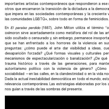
importantes artistas contemporáneos que respondieron a ese m
otros que encarnaron la transición de la dictadura a la democra
que impera en las sociedades contemporáneas y la creciente vio
las comunidades LGBTQ+, sobre todo en forma de feminicidios.
En
El paraíso perdido
(1667), John Milton utiliza el término “os
oxímoron sirve acertadamente como metáfora del rol de las arte
sido ocultado o censurado y, sin embargo, permanece insoportabl
que se han enfrentado a los horrores de la violencia en sus
preguntas: ¿cómo puede el arte dar visibilidad a ideas, c
desaparición forzada? ¿Qué formas visuales y culturales per
mecanismos de espectacularización o banalización? ¿De qué f
trauma histórico a través de las generaciones, para mant
autoritarismo político con la violencia de género? ¿Cómo c
sociabilidad —en las calles, en la clandestinidad o en la vida
Dada la actual inestabilidad democrática en todo el mundo, est
relevancia contemporánea. Las estrategias elaboradas por los 
nos guían a través de las sombras del presente.