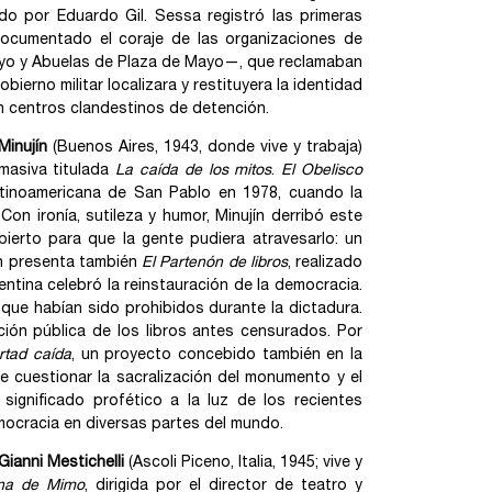
ado por Eduardo Gil. Sessa registró las primeras
 documentado el coraje de las organizaciones de
o y Abuelas de Plaza de Mayo—, que reclamaban
bierno militar localizara y restituyera la identidad
n centros clandestinos de detención.
Minujín
(Buenos Aires, 1943, donde vive y trabaja)
masiva titulada
La caída de los mitos
.
El Obelisco
atinoamericana de San Pablo en 1978, cuando la
on ironía, sutileza y humor, Minujín derribó este
erto para que la gente pudiera atravesarlo: un
ón presenta también
El Partenón de libros
, realizado
entina celebró la reinstauración de la democracia.
s que habían sido prohibidos durante la dictadura.
bución pública de los libros antes censurados. Por
rtad caída
, un proyecto concebido también en la
 cuestionar la sacralización del monumento y el
significado profético a la luz de los recientes
emocracia en diversas partes del mundo.
Gianni Mestichelli
(Ascoli Piceno, Italia, 1945; vive y
ina de Mimo
, dirigida por el director de teatro y