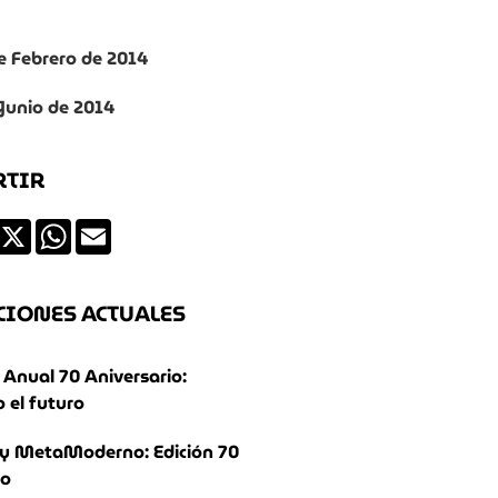
de Febrero de 2014
 Junio de 2014
RTIR
ds
Facebook
X
WhatsApp
Email
CIONES ACTUALES
Anual 70 Aniversario:
 el futuro
y MetaModerno: Edición 70
io