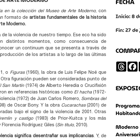
 DE ARTE MODERNO
FECHA
ia en la colección del Museo de Arte Moderno
, con
Inicio: 8 
an formato de
artistas fundamentales de la historia
rte Moderno.
Fin: 27 de
 de la violencia de nuestro tiempo. Ese eco ha sido
 en distintos momentos, como consecuencia de
COMPA
econocer un continuum que se presenta a través de
producción de los artistas a lo largo de las últimas
Threa
61, o
Figuras
(1960), la obra de Luis Felipe Noé que
po Otra figuración pueden ser consideradas punto de
EXPOSI
l San Martín
(1974) de Alberto Heredia o Crucifixión
on en referencias históricas como
El hacha
(1972-
iolencia (1972) de Juan Carlos Romero,
Sombras del
Programa 
98) de Oscar Bony. Y la obra
Cucarachas
(2001) de
Habitando
ebradas bajo el signo de la violencia de 2001. Otras
remlin y castigo
(1983) de Prior-Kuitca y los más
y Florencia Rodríguez Giles (
Sín título
, 2010).
Moderno 
Aniversar
lencia significa desentrañar sus implicancias
. Y, de