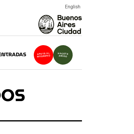
English
ENTRADAS
APOYÁ AL
HACETE
MODERNO
AMIGO
DOS