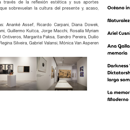
a través de la reflexión estética y sus aportes
Océano in
ue sobrevuelan la cultura del presente y, acaso,
Naturalez
tas: Ananké Assef, Ricardo Carpani, Diana Dowek,
mmi, Guillermo Kuitca, Jorge Macchi, Rosalía Myriam
Ariel Cusn
 Ontiveros, Margarita Paksa, Sandro Pereira, Duilio
, Regina Silveira, Gabriel Valansi, Mónica Van Asperen
Ana Galla
memoria
Darkness 
Dictatorsh
larga som
La memoria
Moderno e