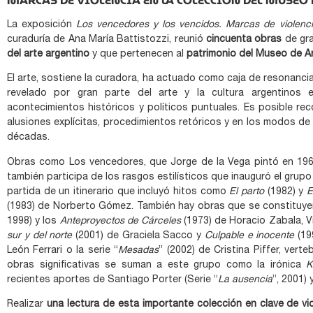
MARCAS DE VIOLENCIA EN LA COLECCIÓN DEL MUSEO
La exposición
Los vencedores y los vencidos. Marcas de violenc
curaduría de Ana María Battistozzi, reunió
cincuenta obras
de gr
del arte argentino
y que pertenecen al
patrimonio del Museo de A
El arte, sostiene la curadora, ha actuado como caja de resonancia
revelado por gran parte del arte y la cultura argentinos
acontecimientos históricos y políticos puntuales. Es posible r
alusiones explícitas, procedimientos retóricos y en los modos de 
décadas.
Obras como Los vencedores, que Jorge de la Vega pintó en 19
también participa de los rasgos estilísticos que inauguró el gru
partida de un itinerario que incluyó hitos como
El parto
(1982) y
E
(1983) de Norberto Gómez. También hay obras que se constituyer
1998) y los
Anteproyectos de Cárceles
(1973) de Horacio Zabala, V
sur y del norte
(2001) de Graciela Sacco y
Culpable e inocente
(19
León Ferrari o la serie “
Mesadas
” (2002) de Cristina Piffer, vert
obras significativas se suman a este grupo como la irónica
K
recientes aportes de Santiago Porter (Serie “
La ausencia
”, 2001) 
Realizar
una lectura de esta importante colección en clave de vio