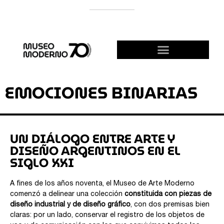
APOYÁ AL MODERNO
¡HACETE AMIGO!
EMOCIONES BINARIAS
UN DIÁLOGO ENTRE ARTE Y
DISEÑO ARGENTINOS EN EL
SIGLO XXI
A fines de los años noventa, el Museo de Arte Moderno
comenzó a delinear una colección
constituida con piezas de
diseño industrial y de diseño gráfico
, con dos premisas bien
claras: por un lado, conservar el registro de los objetos de