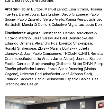
sus artistas cogeneracionales.
Artistas:
Fabián Burgos, Manuel Esnoz, Elisa Strada, Rosana
Fuertes, Daniel Joglar, Luis Lindner, Diego Gravinese, Pablo
Siquier, Pablo Zicarello, Sergio Avello, Karina Peisajovich, Leo
Battistelli, Marula Di Como & Colectivo Migrantas, Lucio Dorr
Diseñadores:
Augusto Consthanzo, Hernán Berdichevsky,
Octavio Martino, Laura Varsky, Ale Paul, Bernardo+Celis,
Edgardo Gimenez, Alejandro Ros, Lorenzo Shakespear,
Ronald Shakespear, Zkysky (Valeria Dulitzky y Julieta
Ulanovsky), Juan Pablo Cambariere, THOLöN KUNST, Revista
Crann (diseñador Julio Arca y Javier Albian), Juan Lo Bianco,
Fabián Carreras, Steinbranding (Guillermo Stein) DHNN, Pump
Diseño (diseñador Lucas López), Bilder Branding (Matías
Cageao), Universo Sael (diseñador José Alfonso Sael),
Eduardo Canovas, Pablo Bernasconi, Espacio Cabina, Das
Branding and Design