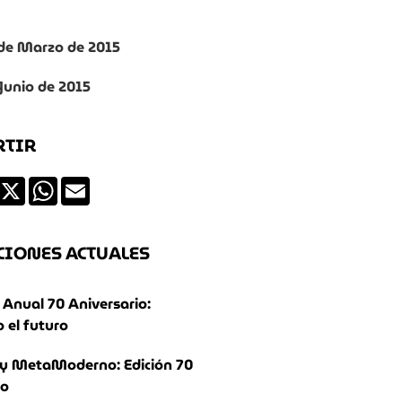
8 de Marzo de 2015
 Junio de 2015
RTIR
ds
Facebook
X
WhatsApp
Email
CIONES ACTUALES
Anual 70 Aniversario:
 el futuro
y MetaModerno: Edición 70
io