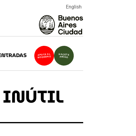
English
ENTRADAS
APOYÁ AL
HACETE
MODERNO
AMIGO
 INÚTIL