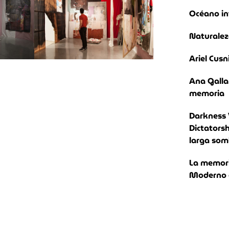
Océano in
Naturalez
Ariel Cusn
Ana Galla
memoria
Darkness 
Dictatorsh
larga som
La memoria
Moderno e