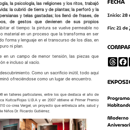
FECHA
gía, la psicología, las religiones y los ritos, trabajó
da: la cubrió de tierra y de plantas; la perforó y la
Inicio: 2
persianas y telas gastadas; los llenó de frases, de
eos, de gestos que devienen de sus propios
Fin: 21 de
itar el tiempo: la pintura se vuelve permeable no
no material en un proceso que la transforma en ser
ndo forma y lenguaje en el transcurso de los días, en
COMPA
puro ni plan.
ose en un campo de menor tensión, las piezas que
Threa
n e incluso al vacío.
 descubrimiento. Como un sacrificio inútil, todo aquí
rminó ofreciéndose como un lugar de encuentro.
EXPOSI
 en talleres particulares, entre los que destaca el año de
Programa 
ca Kuitca/Rojas U.B.A y en 2007 obtiene el Primer Premio
Habitando
2010 co-crea Vergel, un proyecto que entrelaza arte, salud y
e Niños Dr. Ricardo Gutiérrez.
Moderno 
Aniversar