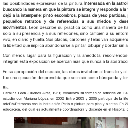
las posibilidades expresivas de la pintura.
Interesada en la astrolo
buscando la manera en que la pintura se integre y responda a la vi
dejó a la intemperie; pintó escombros, placas de yeso partidas, 
pequeños retratos y de referencias a sus miedos y des
movimientos.
León describe su práctica como una manera de hab
solo a su presencia y a sus reflexiones, sino también a su entor
vivo, en diario y huella. Sus placas, cartones y telas van adquirie
la libertad que implica abandonarse a pintar, dibujar y bordar sin a
Con menos lugar para la figuración y la anécdota, resolviénd
integran esta exposición se acercan más que nunca a la abstracció
En su apropiación del espacio, las obras invitaban al tránsito y al
fue una ejecución desprendida que se inició como búsqueda y te
Bio:
Catalina León (Buenos Aires, 1981) comienza su formación artística en 1998
estudio con Mariana López, en 2002. Entre 2003 y 2005 participa de la Be
arteBA/Petrobrás con la instalación Patio o pintura para piso y plantas. En 
educación, del cual es actualmente coordinadora y docente en el Hospital d