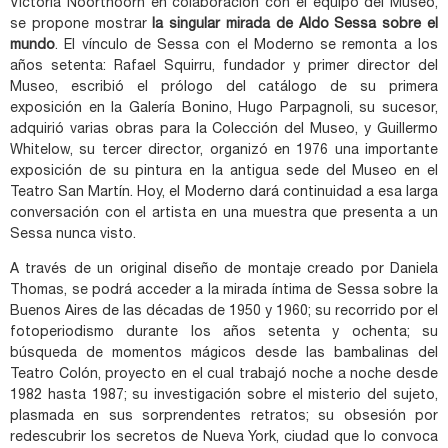
Victoria Noorthoorn en colaboración con el equipo del Museo,
se propone mostrar
la singular mirada de Aldo Sessa sobre el
mundo
. El vínculo de Sessa con el Moderno se remonta a los
años setenta: Rafael Squirru, fundador y primer director del
Museo, escribió el prólogo del catálogo de su primera
exposición en la Galería Bonino, Hugo Parpagnoli, su sucesor,
adquirió varias obras para la Colección del Museo, y Guillermo
Whitelow, su tercer director, organizó en 1976 una importante
exposición de su pintura en la antigua sede del Museo en el
Teatro San Martín. Hoy, el Moderno dará continuidad a esa larga
conversación con el artista en una muestra que presenta a un
Sessa nunca visto.
A través de un original diseño de montaje creado por Daniela
Thomas, se podrá acceder a la mirada íntima de Sessa sobre la
Buenos Aires de las décadas de 1950 y 1960; su recorrido por el
fotoperiodismo durante los años setenta y ochenta; su
búsqueda de momentos mágicos desde las bambalinas del
Teatro Colón, proyecto en el cual trabajó noche a noche desde
1982 hasta 1987; su investigación sobre el misterio del sujeto,
plasmada en sus sorprendentes retratos; su obsesión por
redescubrir los secretos de Nueva York, ciudad que lo convoca