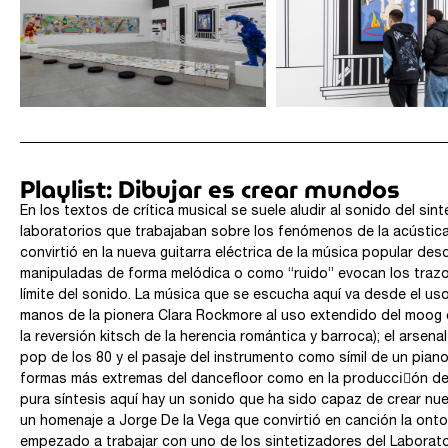
Playlist: Dibujar es crear mundos
En los textos de crítica musical se suele aludir al sonido del sin
laboratorios que trabajaban sobre los fenómenos de la acústica
convirtió en la nueva guitarra eléctrica de la música popular de
manipuladas de forma melódica o como “ruido” evocan los trazos
límite del sonido. La música que se escucha aquí va desde el uso
manos de la pionera Clara Rockmore al uso extendido del moog en
la reversión kitsch de la herencia romántica y barroca); el arsen
pop de los 80 y el pasaje del instrumento como símil de un piano
formas más extremas del dancefloor como en la producciٕón de n
pura síntesis aquí hay un sonido que ha sido capaz de crear nue
un homenaje a Jorge De la Vega que convirtió en canción la ontol
empezado a trabajar con uno de los sintetizadores del Laborator