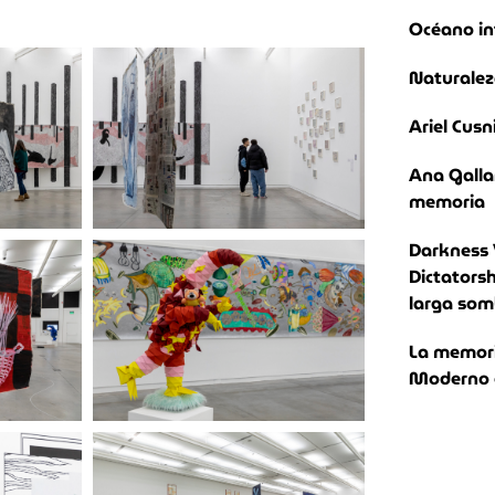
Océano in
Naturalez
Ariel Cusn
Ana Galla
memoria
Darkness 
Dictatorsh
larga som
La memoria
Moderno e