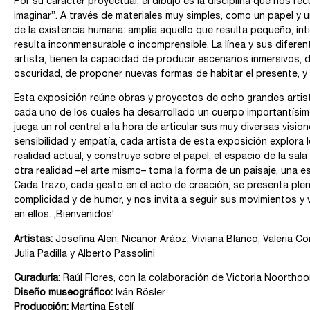
Por su carácter proyectual, el dibujo es la disciplina que nos re
imaginar”. A través de materiales muy simples, como un papel y un
de la existencia humana: amplía aquello que resulta pequeño, ínt
resulta inconmensurable o incomprensible. La línea y sus difere
artista, tienen la capacidad de producir escenarios inmersivos,
oscuridad, de proponer nuevas formas de habitar el presente, 
Esta exposición reúne obras y proyectos de ocho grandes artist
cada uno de los cuales ha desarrollado un cuerpo importantísimo
juega un rol central a la hora de articular sus muy diversas vis
sensibilidad y empatía, cada artista de esta exposición explora l
realidad actual, y construye sobre el papel, el espacio de la sala
otra realidad –el arte mismo– toma la forma de un paisaje, una 
Cada trazo, cada gesto en el acto de creación, se presenta plen
complicidad y de humor, y nos invita a seguir sus movimientos y
en ellos. ¡Bienvenidos!
Artistas:
Josefina Alen, Nicanor Aráoz, Viviana Blanco, Valeria Co
Julia Padilla y Alberto Passolini
Curaduría:
Raúl Flores, con la colaboración de Victoria Noorthoo
Diseño museográfico:
Iván Rösler
Producción:
Martina Estelí