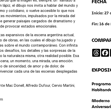
FECHA
cuerda que la imagen es, siempre, un “llamado a
 lápiz, el dibujo nos invita a hablar del mundo y
imo y cotidiano, o vuelve accesible lo que nos
Inicio: 27
ntes movimientos, impulsados por la mirada del
 de generar paisajes cargados de dramatismo y
Fin: 16 de
y de provocar estados emocionales.
as expansivos de la escena argentina actual,
COMPA
 de obras, en las cuales el dibujo ha jugado y
iones sobre el mundo contemporáneo. Con infinita
Threa
os desafíos, los detalles y las sorpresas de la
 o la naturaleza misma, otra realidad posible. Esa
escena, un momento, una mirada, una emoción.
o de sinceridad, de amor y de dolor, de
EXPOSI
 vivenciar cada una de las escenas desplegadas
Programa 
nte Mac Donell, Alfredo Dufour, Cervio Martini,
Habitando
Moderno 
rn
Aniversar