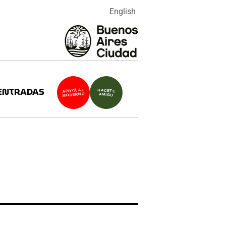
English
ENTRADAS
APOYÁ AL
HACETE
MODERNO
AMIGO