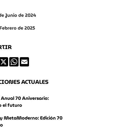
 de Junio de 2024
 Febrero de 2025
RTIR
ds
Facebook
X
WhatsApp
Email
CIONES ACTUALES
Anual 70 Aniversario:
 el futuro
y MetaModerno: Edición 70
io