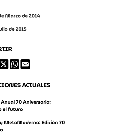
5 de Marzo de 2014
Julio de 2015
RTIR
ds
Facebook
X
WhatsApp
Email
CIONES ACTUALES
Anual 70 Aniversario:
 el futuro
y MetaModerno: Edición 70
io