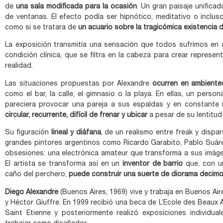
de
una sala modificada para la ocasión
. Un gran paisaje unifica
de ventanas. El efecto podía ser hipnótico, meditativo o inclus
como si se tratara de
un acuario sobre la tragicómica existencia 
La exposición transmitía una sensación que todos sufrimos en 
condición clínica, que se filtra en la cabeza para crear represe
realidad.
Las situaciones propuestas por Alexandre
ocurren en ambiente
como el bar, la calle, el gimnasio o la playa. En ellas, un pers
pareciera provocar una pareja a sus espaldas y en constante
circular, recurrente, difícil de frenar y ubicar
a pesar de su lentitud
Su figuración
lineal y diáfana
, de un realismo entre freak y dispa
grandes pintores argentinos como Ricardo Garabito, Pablo Suár
obsesiones: una electrónica amateur que transforma a sus imáge
El artista se transforma así en un
inventor de barrio
que, con un
caño del perchero,
puede construir una suerte de diorama decim
Diego Alexandre
(Buenos Aires, 1969) vive y trabaja en Buenos Ai
y Héctor Giuffre. En 1999 recibió una beca de L’Ecole des Beaux A
Saint Etienne y posteriormente realizó exposiciones individua