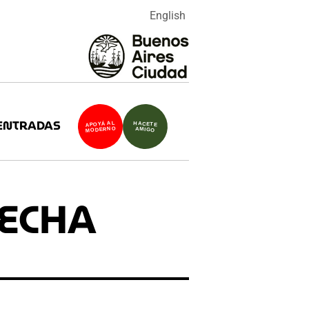
English
ENTRADAS
APOYÁ AL
HACETE
MODERNO
AMIGO
PECHA