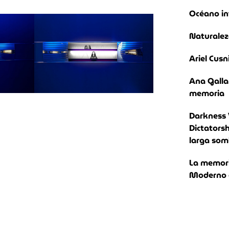
Océano in
Naturalez
Ariel Cusn
Ana Galla
memoria
Darkness 
Dictatorsh
larga som
La memoria
Moderno e