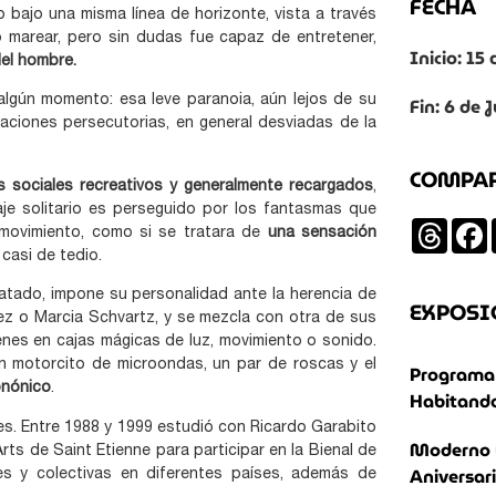
FECHA
do bajo una misma línea de horizonte, vista a través
o marear, pero sin dudas fue capaz de entretener,
Inicio: 1
del hombre.
Fin: 6 de 
algún momento: esa leve paranoia, aún lejos de su
ntaciones persecutorias, en general desviadas de la
COMPA
s sociales recreativos y generalmente recargados
,
onaje solitario es perseguido por los fantasmas que
Threa
 movimiento, como si se tratara de
una sensación
 casi de tedio.
ratado, impone su personalidad ante la herencia de
EXPOSI
ez o Marcia Schvartz, y se mezcla con otra de sus
nes en cajas mágicas de luz, movimiento o sonido.
 motorcito de microondas, un par de roscas y el
Programa 
onónico
.
Habitando
res. Entre 1988 y 1999 estudió con Ricardo Garabito
Moderno 
rts de Saint Etienne para participar en la Bienal de
Aniversar
les y colectivas en diferentes países, además de