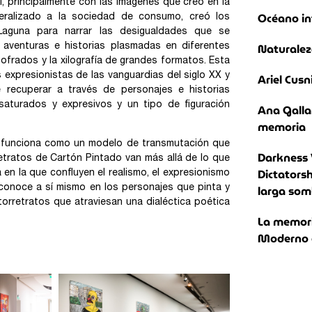
l, principalmente con las imágenes que creó en la
Océano in
eralizado a la sociedad de consumo, creó los
Laguna para narrar las desigualdades que se
Naturalez
 aventuras e historias plasmadas en diferentes
 gofrados y la xilografía de grandes formatos. Esta
 expresionistas de las vanguardias del siglo XX y
Ariel Cusn
recuperar a través de personajes e historias
saturados y expresivos y un tipo de figuración
Ana Galla
memoria
 funciona como un modelo de transmutación que
Darkness 
retratos de Cartón Pintado van más allá de lo que
Dictatorsh
 en la que confluyen el realismo, el expresionismo
larga som
reconoce a sí mismo en los personajes que pinta y
torretratos que atraviesan una dialéctica poética
La memoria
Moderno e