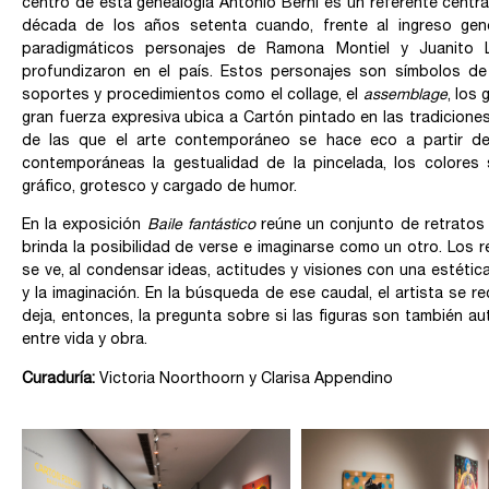
centro de esta genealogía Antonio Berni es un referente centra
década de los años setenta cuando, frente al ingreso gen
paradigmáticos personajes de Ramona Montiel y Juanito 
profundizaron en el país. Estos personajes son símbolos de
soportes y procedimientos como el collage, el
assemblage
, los
gran fuerza expresiva ubica a Cartón pintado en las tradiciones
de las que el arte contemporáneo se hace eco a partir de 
contemporáneas la gestualidad de la pincelada, los colores 
gráfico, grotesco y cargado de humor.
En la exposición
Baile fantástico
reúne un conjunto de retratos
brinda la posibilidad de verse e imaginarse como un otro. Los 
se ve, al condensar ideas, actitudes y visiones con una estética
y la imaginación. En la búsqueda de ese caudal, el artista se 
deja, entonces, la pregunta sobre si las figuras son también au
entre vida y obra.
Curaduría:
Victoria Noorthoorn y Clarisa Appendino