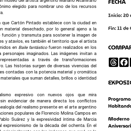
FECHA
un museo del artista argentino Mariano Altamirano
ónimo elegido para nombrar uno de los recursos
a.
Inicio: 2
ón que Cartón Pintado establece con la ciudad en
Fin: 11 de
un material desechado, por lo general ajeno a la
e función y transmuta para sostener la imagen de
 y atavíos, es también el territorio que el artista
COMPA
eunidos en
Baile fantástico
fueron realizados en los
a personajes imaginados. Las imágenes invitan a
Threa
representadas a través de transformaciones
. Las historias surgen de diversas vivencias del
ones contadas con la potencia material y cromática
materiales que suman detalles, brillos o identidad
EXPOSI
ealismo expresivo con nuevos ojos que mira
Programa 
in evidenciar de manera directa los conflictos
Habitando
ealogía del realismo presente en el arte argentino
traciones populares de Florencio Molina Campos en
Moderno 
 Pablo Suárez y la expresividad íntima de Marcia
Aniversar
 al expresionismo de la década del ochenta. En el