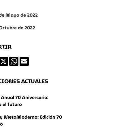
0 de Mayo de 2022
 Octubre de 2022
RTIR
ds
Facebook
X
WhatsApp
Email
CIONES ACTUALES
Anual 70 Aniversario:
 el futuro
y MetaModerno: Edición 70
io