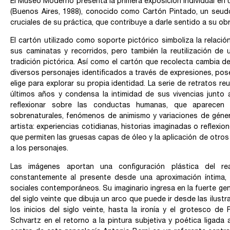
El Museo Moderno presenta la primera exposición individual en 
(Buenos Aires, 1988), conocido como Cartón Pintado, un seud
cruciales de su práctica, que contribuye a darle sentido a su obr
El cartón utilizado como soporte pictórico simboliza la relaci
sus caminatas y recorridos, pero también la reutilización de 
tradición pictórica. Así como el cartón que recolecta cambia d
diversos personajes identificados a través de expresiones, poses
elige para explorar su propia identidad. La serie de retratos r
últimos años y condensa la intimidad de sus vivencias junto 
reflexionar sobre las conductas humanas, que aparecen 
sobrenaturales, fenómenos de animismo y variaciones de género
artista: experiencias cotidianas, historias imaginadas o reflexi
que permiten las gruesas capas de óleo y la aplicación de otros 
a los personajes.
Las imágenes aportan una configuración plástica del r
constantemente al presente desde una aproximación íntima, s
sociales contemporáneos. Su imaginario ingresa en la fuerte gen
del siglo veinte que dibuja un arco que puede ir desde las ilus
los inicios del siglo veinte, hasta la ironía y el grotesco de
Schvartz en el retorno a la pintura subjetiva y poética ligada