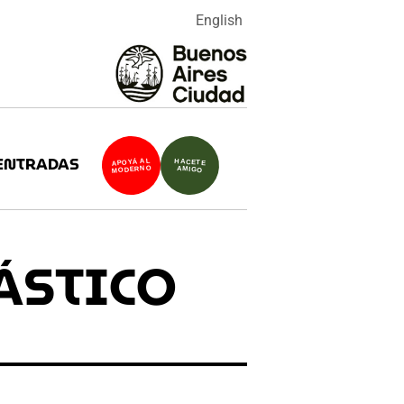
English
ENTRADAS
APOYÁ AL
HACETE
MODERNO
AMIGO
ÁSTICO