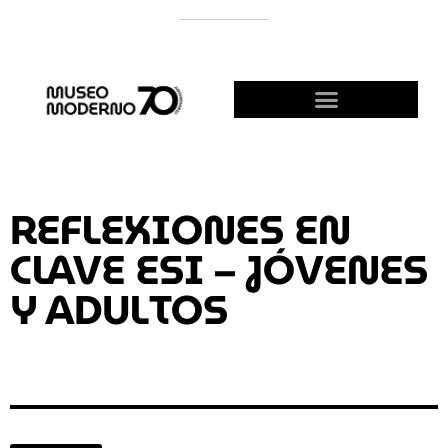
SUPPORT THE MODERNO
BECOME A FRIEND!
REFLEXIONES EN
CLAVE ESI – JÓVENES
Y ADULTOS