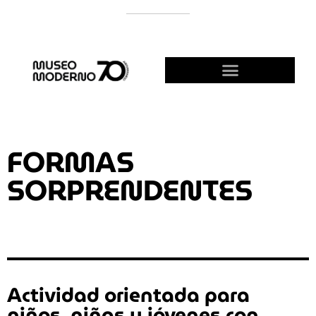
APOYÁ AL MODERNO
¡HACETE AMIGO!
FORMAS
SORPRENDENTES
Actividad orientada para
niños, niñas y jóvenes con