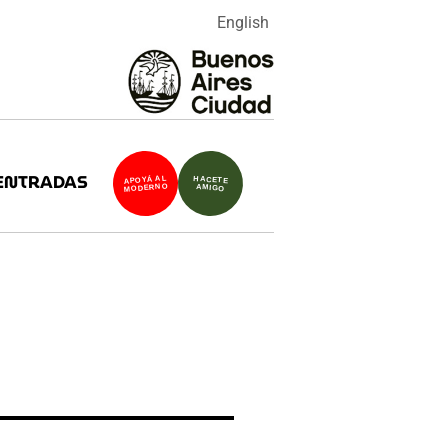
English
ENTRADAS
APOYÁ AL
HACETE
MODERNO
AMIGO