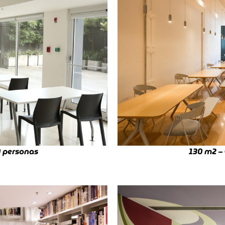
0 personas
130 m
2
– 