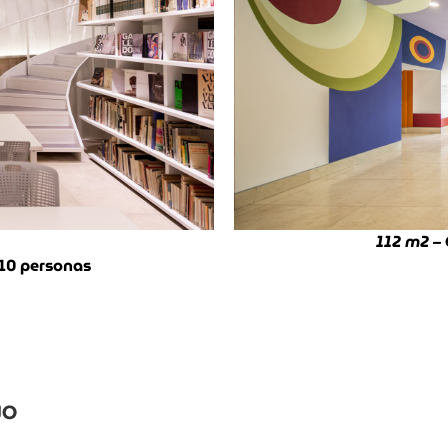
112 m
2
– 
 10 personas
NO