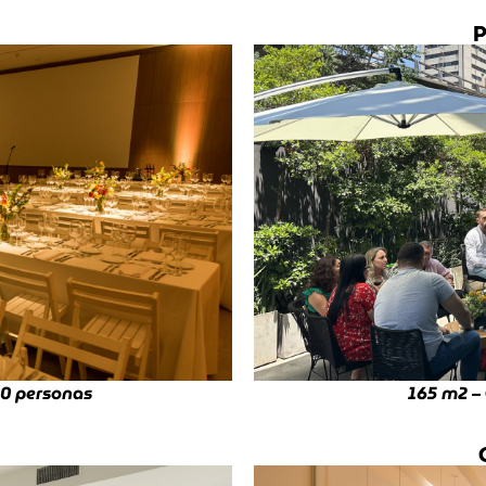
P
50 personas
165 m
2
– 
ú