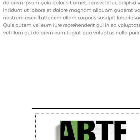
dolorem ipsum quia dolor sit amet, consectetur, adipisc
incidunt ut labore et dolore magnam aliquam quaerat v
nostrum exercitationem ullam corporis suscipit laborios
Quis autem vel eum iure reprehenderit qui in ea voluptat
vel illum qui dolorem eum fugiat quo voluptas nulla pari