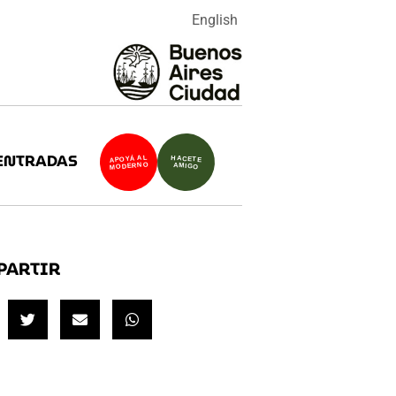
English
ENTRADAS
APOYÁ AL
HACETE
MODERNO
AMIGO
PARTIR