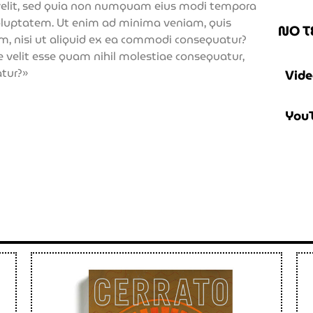
i velit, sed quia non numquam eius modi tempora
oluptatem. Ut enim ad minima veniam, quis
NO T
am, nisi ut aliquid ex ea commodi consequatur?
e velit esse quam nihil molestiae consequatur,
atur?»
Vide
YouT