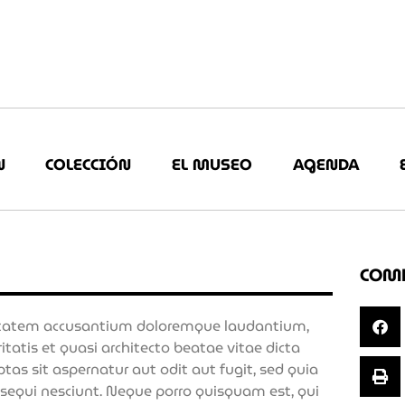
N
COLECCIÓN
EL MUSEO
AGENDA
COM
luptatem accusantium doloremque laudantium,
tatis et quasi architecto beatae vitae dicta
s sit aspernatur aut odit aut fugit, sed quia
sequi nesciunt. Neque porro quisquam est, qui