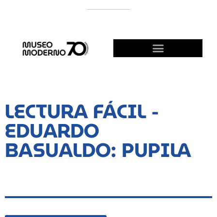
APOYÁ AL MODERNO
¡HACETE AMIGO!
LECTURA FÁCIL -
EDUARDO
BASUALDO: PUPILA