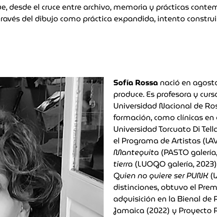
 que, desde el cruce entre archivo, memoria y prácticas con
 través del dibujo como práctica expandida, intento constr
Sofía Rossa
nació en agosto
produce. Es profesora y cursó
Universidad Nacional de Ros
formación, como clínicas en 
Universidad Torcuato Di Tella
el Programa de Artistas (LAV
Mantequita
(PASTO galería
tierra
(LUOGO galería, 2023)
Quien no quiere ser PUNK
(L
distinciones, obtuvo el Pre
adquisición en la Bienal de
Jamaica (2022) y Proyecto R