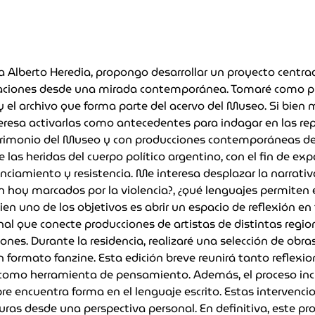
 Alberto Heredia, propongo desarrollar un proyecto centrado
ntaciones desde una mirada contemporánea. Tomaré como pu
 y el archivo que forma parte del acervo del Museo. Si bie
teresa activarlas como antecedentes para indagar en las rep
trimonio del Museo y con producciones contemporáneas de d
e las heridas del cuerpo político argentino, con el fin de e
enciamiento y resistencia. Me interesa desplazar la narrati
 hoy marcados por la violencia?, ¿qué lenguajes permiten exp
 bien uno de los objetivos es abrir un espacio de reflexión 
al que conecte producciones de artistas de distintas regio
iones. Durante la residencia, realizaré una selección de ob
n formato fanzine. Esta edición breve reunirá tanto reflexi
como herramienta de pensamiento. Además, el proceso incl
re encuentra forma en el lenguaje escrito. Estas intervenc
turas desde una perspectiva personal. En definitiva, este p