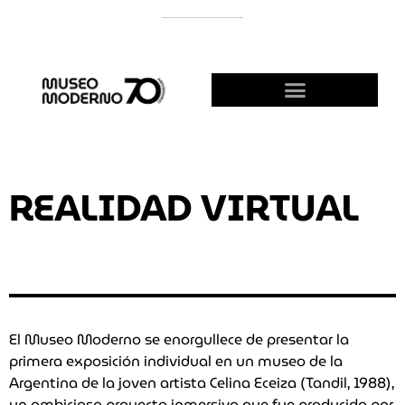
APOYÁ AL MODERNO
¡HACETE AMIGO!
REALIDAD VIRTUAL
El Museo Moderno se enorgullece de presentar la
primera exposición individual en un museo de la
Argentina de la joven artista Celina Eceiza (Tandil, 1988),
un ambicioso proyecto inmersivo que fue producido por