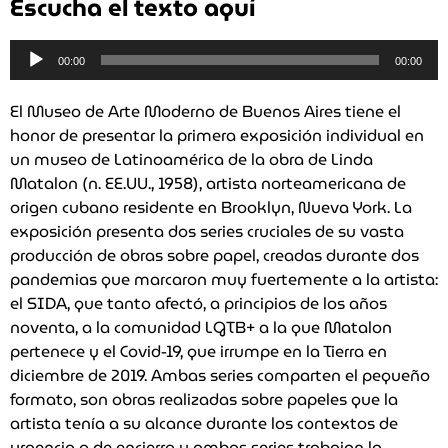
Escucha el texto aquí
Reproductor
00:00
00:00
de
audio
El Museo de Arte Moderno de Buenos Aires tiene el
honor de presentar la primera exposición individual en
un museo de Latinoamérica de la obra de Linda
Matalon (n. EE.UU., 1958), artista norteamericana de
origen cubano residente en Brooklyn, Nueva York. La
exposición presenta dos series cruciales de su vasta
producción de obras sobre papel, creadas durante dos
pandemias que marcaron muy fuertemente a la artista:
el SIDA, que tanto afectó, a principios de los años
noventa, a la comunidad LGTB+ a la que Matalon
pertenece y el Covid-19, que irrumpe en la Tierra en
diciembre de 2019. Ambas series comparten el pequeño
formato, son obras realizadas sobre papeles que la
artista tenía a su alcance durante los contextos de
urgencia o de encierro y ambas series trabajan la