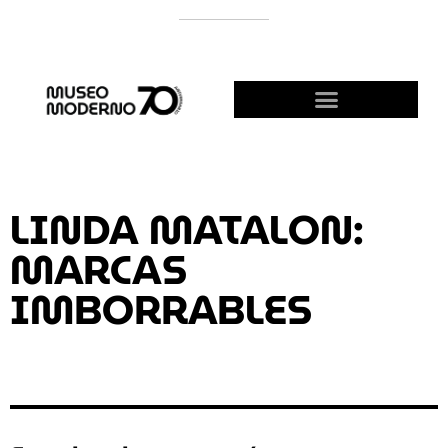
APOYÁ AL MODERNO
¡HACETE AMIGO!
LINDA MATALON:
MARCAS
IMBORRABLES