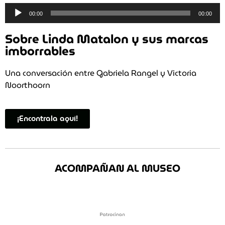
Reproductor
00:00
00:00
de
audio
Sobre Linda Matalon y sus marcas
imborrables
Una conversación entre Gabriela Rangel y Victoria
Noorthoorn
¡Encontrala aquí!
ACOMPAÑAN AL MUSEO