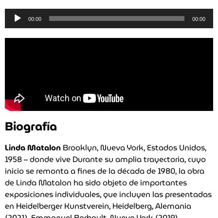
Reproductor
00:00
00:00
de
audio
Biografía
Linda Matalon
Brooklyn, Nueva York, Estados Unidos,
1958 – donde vive Durante su amplia trayectoria, cuyo
inicio se remonta a fines de la década de 1980, la obra
de Linda Matalon ha sido objeto de importantes
exposiciones individuales, que incluyen las presentadas
en Heidelberger Kunstverein, Heidelberg, Alemania
(2021), Emmanuel Barbault, Nueva York (2019),