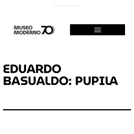
APOYÁ AL MODERNO
¡HACETE AMIGO!
EDUARDO
BASUALDO: PUPILA