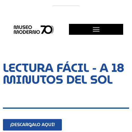
APOYÁ AL MODERNO
¡HACETE AMIGO!
LECTURA FÁCIL - A 18
MINUTOS DEL SOL
¡DESCARGALO AQUÍ!