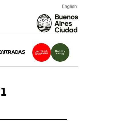
English
ENTRADAS
APOYÁ AL
HACETE
MODERNO
AMIGO
1