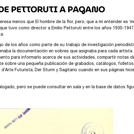
 DE PETTORUTI A PAGANO
teresa menos que El hombre de la flor, pero, que a mi entender es ‘mu
ue tuvo como director a Emilio Pettoruti entre los años 1930-1947,
a.
rgo de los años como parte de su trabajo de investigación periodíst
denaba la documentación en sobres que asignaba para cada artista. E
momento para informarlo acerca de sus actividades, compartir notas 
ste sobre una pequeña publicación de grabados, catálogos, folletos,
a d’Arte Futurista, Der Sturm y Sagitario cuando en sus páginas hici
ogado, pero se puede consultar en sala y en la base de datos figu