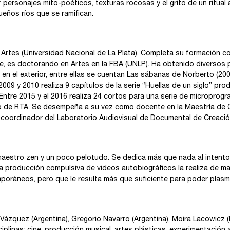
personajes mito-poéticos, texturas rocosas y el grito de un ritual
eños ríos que se ramifican.
 Artes (Universidad Nacional de La Plata). Completa su formación 
, es doctorando en Artes en la FBA (UNLP). Ha obtenido diversos p
en el exterior, entre ellas se cuentan Las sábanas de Norberto (200
 2009 y 2010 realiza 9 capítulos de la serie “Huellas de un siglo” pro
. Entre 2015 y el 2016 realiza 24 cortos para una serie de microprogr
rico de RTA. Se desempeña a su vez como docente en la Maestría de 
y coordinador del Laboratorio Audiovisual de Documental de Creació
 maestro zen y un poco pelotudo. Se dedica más que nada al intento
ta producción compulsiva de videos autobiográficos la realiza de m
oráneos, pero que le resulta más que suficiente para poder plasma
ázquez (Argentina), Gregorio Navarro (Argentina), Moira Lacowicz (B