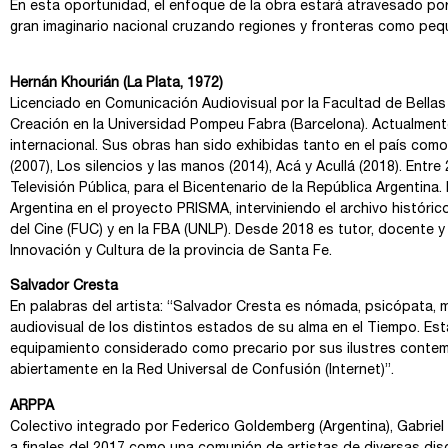
En esta oportunidad, el enfoque de la obra estará atravesado por 
gran imaginario nacional cruzando regiones y fronteras como pequ
Hernán Khourián (La Plata, 1972)
Licenciado en Comunicación Audiovisual por la Facultad de Bellas
Creación en la Universidad Pompeu Fabra (Barcelona). Actualmente
internacional. Sus obras han sido exhibidas tanto en el país como 
(2007), Los silencios y las manos (2014), Acá y Acullá (2018). Entre
Televisión Pública, para el Bicentenario de la República Argentina
Argentina en el proyecto PRISMA, interviniendo el archivo histó
del Cine (FUC) y en la FBA (UNLP). Desde 2018 es tutor, docente 
Innovación y Cultura de la provincia de Santa Fe.
Salvador Cresta
En palabras del artista: “Salvador Cresta es nómada, psicópata,
audiovisual de los distintos estados de su alma en el Tiempo. Es
equipamiento considerado como precario por sus ilustres contemp
abiertamente en la Red Universal de Confusión (Internet)”.
ARPPA
Colectivo integrado por Federico Goldemberg (Argentina), Gabriel V