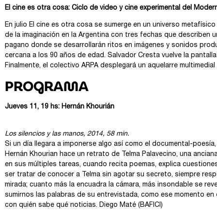
El cine es otra cosa: Ciclo de video y cine experimental del Mode
En julio El cine es otra cosa se sumerge en un universo metafísico
de la imaginación en la Argentina con tres fechas que describen 
pagano donde se desarrollarán ritos en imágenes y sonidos produ
cercana a los 90 años de edad. Salvador Cresta vuelve la pantall
Finalmente, el colectivo ARPA desplegará un aquelarre multimedial
PROGRAMA
Jueves 11, 19 hs: Hernán Khourián
Los silencios y las manos, 2014, 58 min.
Si un día llegara a imponerse algo así como el documental-poesía,
Hernán Khourian hace un retrato de Telma Palavecino, una anciana
en sus múltiples tareas, cuando recita poemas, explica cuestion
ser tratar de conocer a Telma sin agotar su secreto, siempre resp
mirada; cuanto más la encuadra la cámara, más insondable se revel
sumirnos las palabras de su entrevistada, como ese momento en el 
con quién sabe qué noticias. Diego Maté (BAFICI)