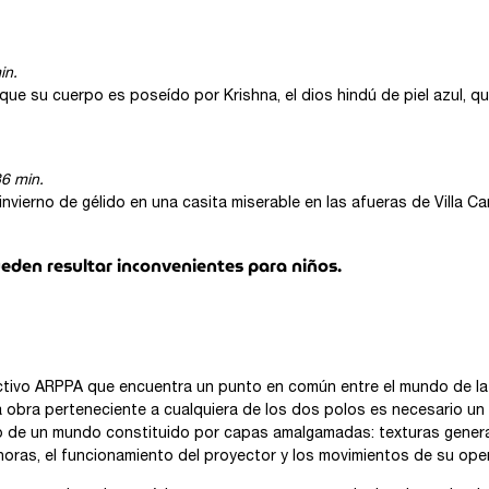
in.
 que su cuerpo es poseído por Krishna, el dios hindú de piel azul, q
36 min.
invierno de gélido en una casita miserable en las afueras de Villa Ca
en resultar inconvenientes para niños.
ectivo ARPPA que encuentra un punto en común entre el mundo de la 
a obra perteneciente a cualquiera de los dos polos es necesario u
to de un mundo constituido por capas amalgamadas: texturas genera
sonoras, el funcionamiento del proyector y los movimientos de su ope