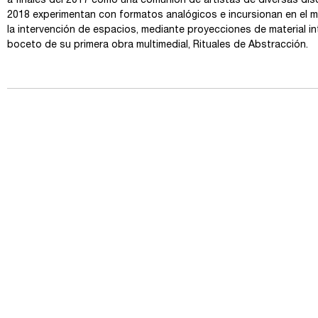
a finales del 2017 como una comunión de artistas de diversas disci
2018 experimentan con formatos analógicos e incursionan en el mu
la intervención de espacios, mediante proyecciones de material i
boceto de su primera obra multimedial, Rituales de Abstracción.