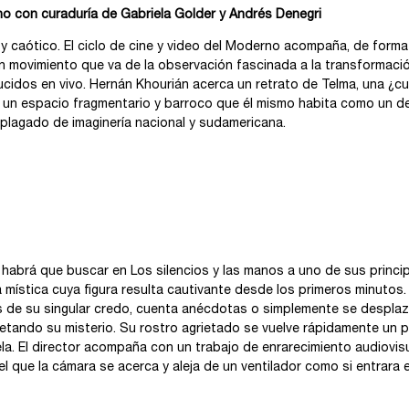
rno con curaduría de Gabriela Golder y Andrés Denegri
 y caótico. El ciclo de cine y video del Moderno acompaña, de forma
un movimiento que va de la observación fascinada a la transformació
cidos en vivo. Hernán Khourián acerca un retrato de Telma, una ¿c
a un espacio fragmentario y barroco que él mismo habita como un d
 plagado de imaginería nacional y sudamericana.
 habrá que buscar en Los silencios y las manos a uno de sus princip
 mística cuya figura resulta cautivante desde los primeros minutos
es de su singular credo, cuenta anécdotas o simplemente se despla
etando su misterio. Su rostro agrietado se vuelve rápidamente un pa
a. El director acompaña con un trabajo de enrarecimiento audiovisua
que la cámara se acerca y aleja de un ventilador como si entrara en