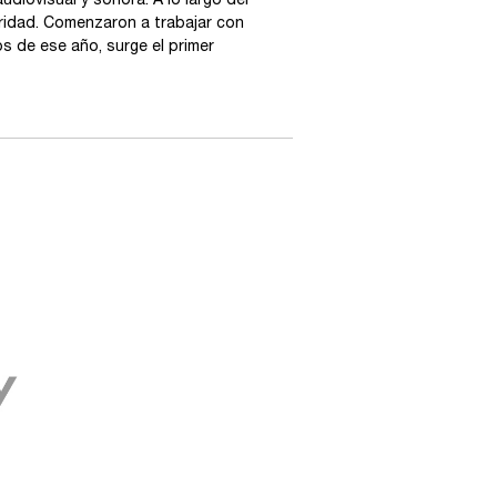
udiovisual y sonora. A lo largo del
aridad. Comenzaron a trabajar con
s de ese año, surge el primer