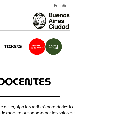
Español
TICKETS
SUPPORT
BECOME
THE MODERNO
A FRIEND
DOCENTES
e del equipo los recibirá para darles la
se de manera autónoma por las salas del