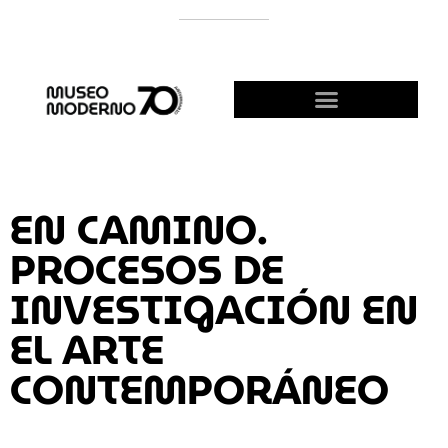
APOYÁ AL MODERNO
¡HACETE AMIGO!
EN CAMINO.
PROCESOS DE
INVESTIGACIÓN EN
EL ARTE
CONTEMPORÁNEO