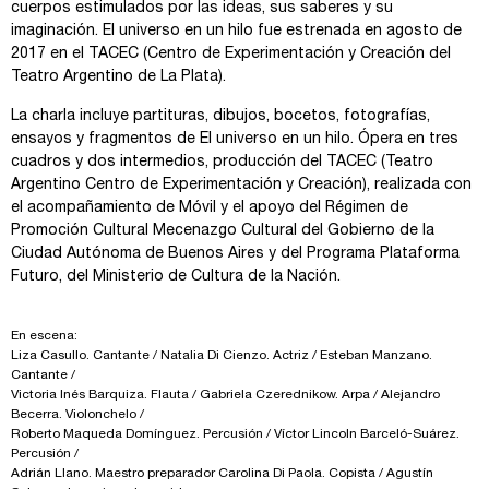
cuerpos estimulados por las ideas, sus saberes y su
imaginación. El universo en un hilo fue estrenada en agosto de
2017 en el TACEC (Centro de Experimentación y Creación del
Teatro Argentino de La Plata).
La charla incluye partituras, dibujos, bocetos, fotografías,
ensayos y fragmentos de El universo en un hilo. Ópera en tres
cuadros y dos intermedios, producción del TACEC (Teatro
Argentino Centro de Experimentación y Creación), realizada con
el acompañamiento de Móvil y el apoyo del Régimen de
Promoción Cultural Mecenazgo Cultural del Gobierno de la
Ciudad Autónoma de Buenos Aires y del Programa Plataforma
Futuro, del Ministerio de Cultura de la Nación.
En escena:
Liza Casullo. Cantante / Natalia Di Cienzo. Actriz / Esteban Manzano.
Cantante /
Victoria Inés Barquiza. Flauta / Gabriela Czerednikow. Arpa / Alejandro
Becerra. Violonchelo /
Roberto Maqueda Domínguez. Percusión / Víctor Lincoln Barceló-Suárez.
Percusión /
Adrián Llano. Maestro preparador Carolina Di Paola. Copista / Agustín