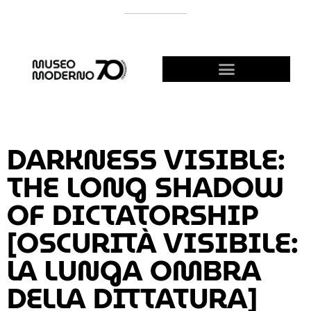
APOYÁ AL MODERNO
¡HACETE AMIGO!
DARKNESS VISIBLE:
THE LONG SHADOW
OF DICTATORSHIP
[OSCURITÀ VISIBILE:
LA LUNGA OMBRA
DELLA DITTATURA]