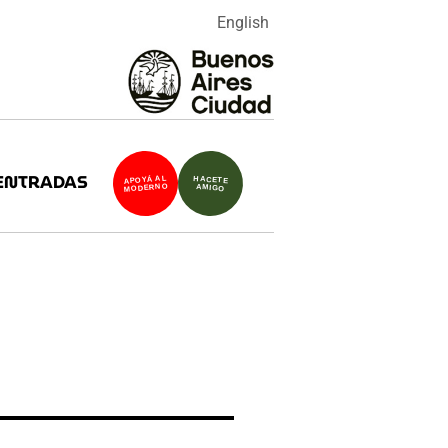
English
ENTRADAS
APOYÁ AL
HACETE
MODERNO
AMIGO