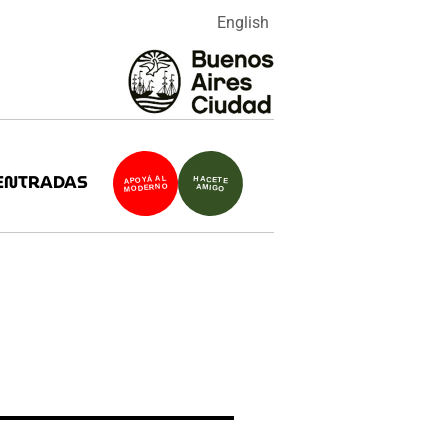
English
ENTRADAS
APOYÁ AL
HACETE
MODERNO
AMIGO