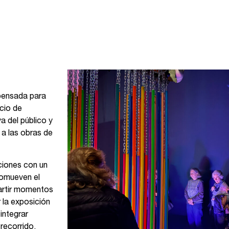
 pensada para
acio de
a del público y
 a las obras de
ciones con un
romueven el
partir momentos
 la exposición
integrar
recorrido.