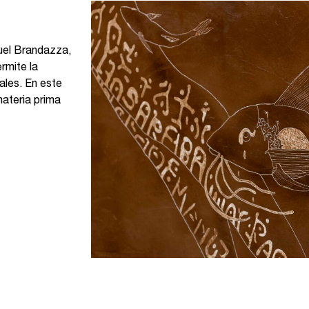
uel Brandazza,
rmite la
ales. En este
materia prima