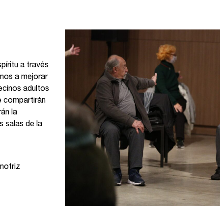
píritu a través
tamos a mejorar
vecinos adultos
e compartirán
rán la
s salas de la
motriz