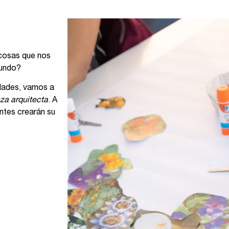
cosas que nos
mundo?
sidades, vamos a
za arquitecta
. A
antes crearán su