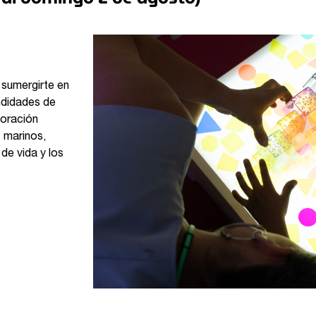
a sumergirte en
undidades de
loración
 marinos,
e vida y los