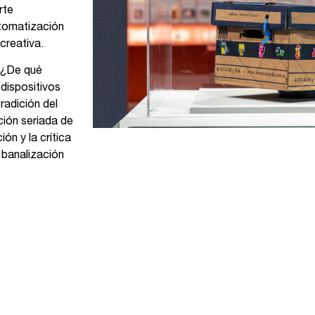
rte
tomatización
creativa.
: ¿De qué
dispositivos
radición del
ción seriada de
ón y la crítica
 banalización