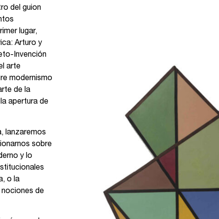
ro del guion
ntos
imer lugar,
ica: Arturo y
eto-Invención
el arte
ntre modernismo
rte de la
la apertura de
a, lanzaremos
tionarnos sobre
derno y lo
titucionales
, o la
 nociones de