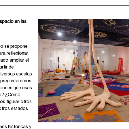
spacio en las
ulo se propone
ara reflexionar
ado ampliar el
rtir de
diversas escalas
s preguntaremos
laciones que esas
cio? ¿Cómo
s figurar otros
 otros estados
es históricas y