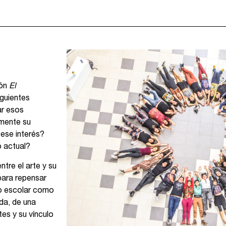
ión
El
iguientes
ar esos
mente su
ese interés?
o actual?
tre el arte y su
para repensar
to escolar como
da, de una
es y su vínculo