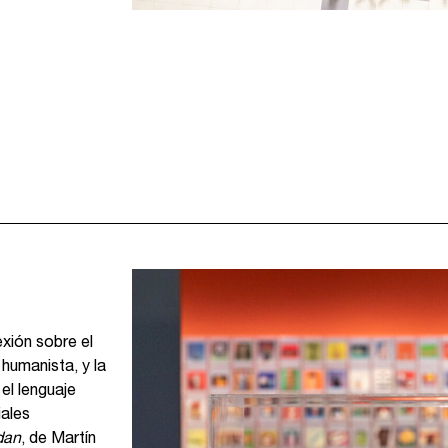
exión sobre el
humanista, y la
el lenguaje
iales
dan
, de Martín