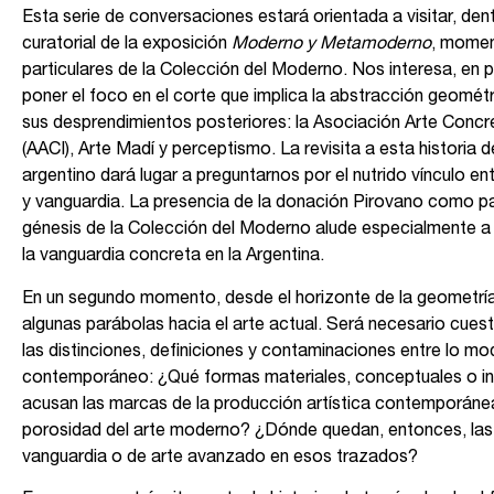
Esta serie de conversaciones estará orientada a visitar, dent
curatorial de la exposición
Moderno y Metamoderno
, mome
particulares de la Colección del Moderno. Nos interesa, en pr
poner el foco en el corte que implica la abstracción geométr
sus desprendimientos posteriores: la Asociación Arte Concr
(AACI), Arte Madí y perceptismo. La revisita a esta historia d
argentino dará lugar a preguntarnos por el nutrido vínculo e
y vanguardia. La presencia de la donación Pirovano como pa
génesis de la Colección del Moderno alude especialmente a 
la vanguardia concreta en la Argentina.
En un segundo momento, desde el horizonte de la geometrí
algunas parábolas hacia el arte actual. Será necesario cues
las distinciones, definiciones y contaminaciones entre lo mo
contemporáneo: ¿Qué formas materiales, conceptuales o ins
acusan las marcas de la producción artística contemporánea
porosidad del arte moderno? ¿Dónde quedan, entonces, las
vanguardia o de arte avanzado en esos trazados?