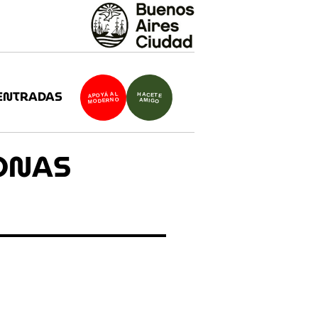
ENTRADAS
APOYÁ AL
HACETE
MODERNO
AMIGO
SONAS