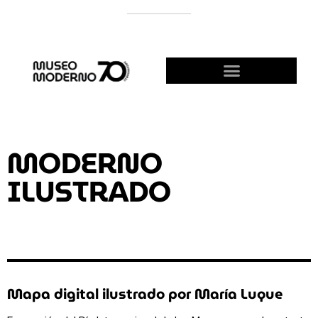
APOYÁ AL MODERNO
¡HACETE AMIGO!
MODERNO
ILUSTRADO
Mapa digital ilustrado por María Luque