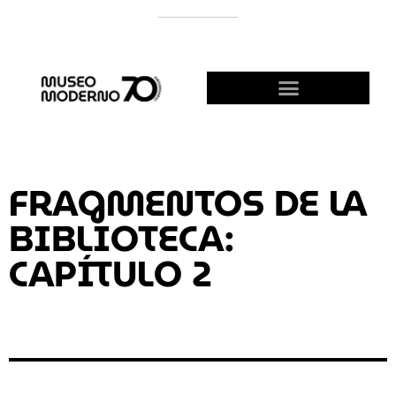
SUPPORT THE MODERNO
BECOME A FRIEND!
FRAGMENTOS DE LA
BIBLIOTECA:
CAPÍTULO 2