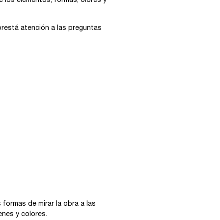
e los elementos, formas, olores y
prestá atención a las preguntas
 formas de mirar la obra a las
enes y colores.