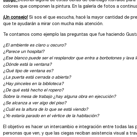
Juego:
Describí alguna de estas obras de Santiago Iturralde para 
colores que componen la pintura. En la galería de fotos a contin
¡Un consejo!
Si sos el que escucha, hacé la mayor cantidad de preg
que te ayudarán a mirar con mucha más atención.
Te contamos como ejemplo las preguntas que fue haciendo Gustav
¿El ambiente es claro u oscuro?
¿Parece un hospital?
¿Ese blanco puede ser el resplandor que entra a borbotones y lava l
¿Dónde está la ventana?
¿Qué tipo de ventana es?
¿La puerta está cerrada o abierta?
¿Hay pinceles en la biblioteca?
¿De qué está hecho el ropero?
Sobre la mesa de trabajo ¿hay alguna obra en ejecución?
¿Se alcanza a ver algo del piso?
¿Cuál es la altura de lo que se está viendo?
¿Yo estaría parado en el vértice de la habitación?
El objetivo es hacer un intercambio e integración entre todas las
personas que ven, y que las ciegas reciban asistencia visual a tr