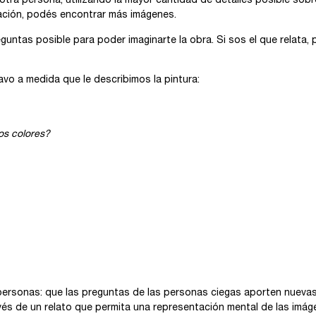
otra persona, utilizando la mayor cantidad de detalles posible sobr
uación, podés encontrar más imágenes.
untas posible para poder imaginarte la obra. Si sos el que relata, 
o a medida que le describimos la pintura:
os colores?
 personas: que las preguntas de las personas ciegas aporten nuevas
avés de un relato que permita una representación mental de las imág